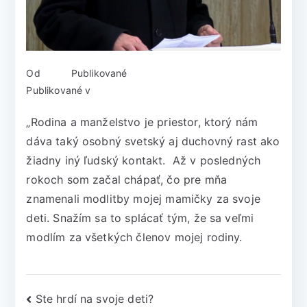
Od
admin
Publikované
11. júna 2018
Publikované v
Podporujú nás
„Rodina a manželstvo je priestor, ktorý nám
dáva taký osobný svetský aj duchovný rast ako
žiadny iný ľudský kontakt. Až v posledných
rokoch som začal chápať, čo pre mňa
znamenali modlitby mojej mamičky za svoje
deti. Snažím sa to splácať tým, že sa veľmi
modlím za všetkých členov mojej rodiny.
Ste hrdí na svoje deti?