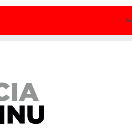
D
 rovnako ako my, že otec a mama nastálo sú to najlepšie pre deti!