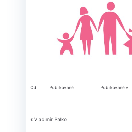
Od
admin
Publikované
17. júna 2019
Publikované v
S
Vladimír Palko