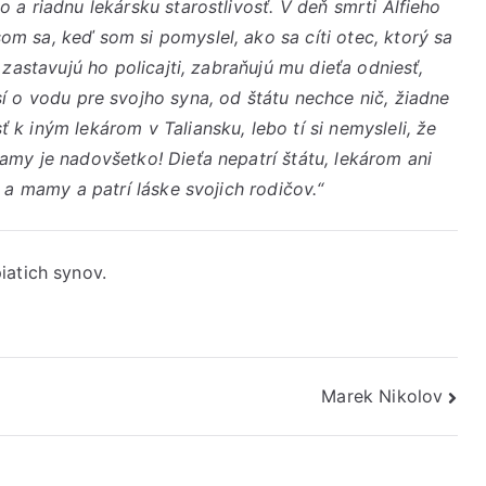
lo a riadnu lekársku starostlivosť. V deň smrti Alfieho
m sa, keď som si pomyslel, ako sa cíti otec, ktorý sa
zastavujú ho policajti, zabraňujú mu dieťa odniesť,
sí o vodu pre svojho syna, od štátu nechce nič, žiadne
ť k iným lekárom v Taliansku, lebo tí si nemysleli, že
amy je nadovšetko! Dieťa nepatrí štátu, lekárom ani
a mamy a patrí láske svojich rodičov.“
iatich synov.
Marek Nikolov