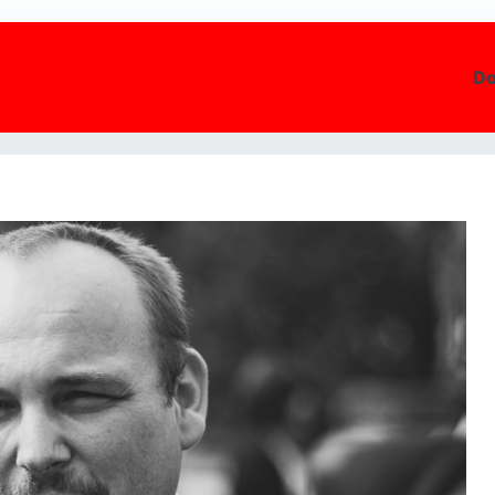
D
 rovnako ako my, že otec a mama nastálo sú to najlepšie pre deti!