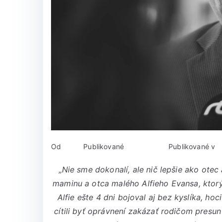
Od
admin
Publikované
2. mája 2018
Publikované v
O
„Nie sme dokonalí, ale nič lepšie ako ot
maminu a otca malého Alfieho Evansa, ktorý 
Alfie ešte 4 dni bojoval aj bez kyslíka, hoc
cítili byť oprávnení zakázať rodičom presu