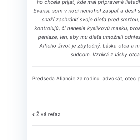
ho chcela prijať, kde mal pripravené lietad
Evansa som v noci nemohol zaspať a desil so
snaží zachrániť svoje dieťa pred smrťou, 
kontrolujú, či nenesie kyslíkovú masku, pro
peniaze, len, aby mu dieťa umožnili odnies
Alfieho život je zbytočný. Láska otca a m
sudcom. Vzniká z lásky otca 
Predseda Aliancie za rodinu, advokát, otec p
Živá reťaz