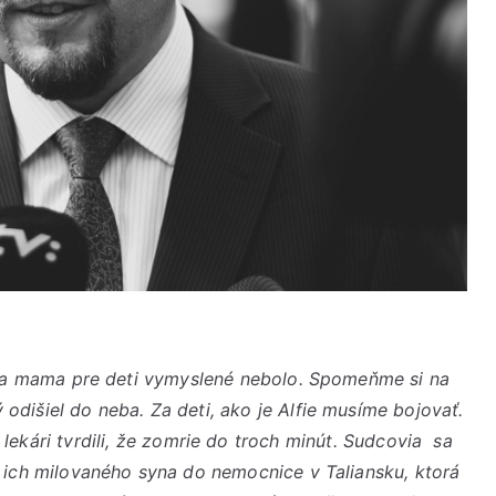
rganizátori
ec a mama pre deti vymyslené nebolo. Spomeňme si na
odišiel do neba. Za deti, ako je Alfie musíme bojovať.
i lekári tvrdili, že zomrie do troch minút. Sudcovia sa
n ich milovaného syna do nemocnice v Taliansku, ktorá