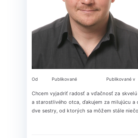
Od
admin
Publikované
11. mája 2018
Publikované v
Chcem vyjadriť radosť a vďačnosť za skvelú 
a starostlivého otca, ďakujem za milujúcu 
dve sestry, od ktorých sa môžem stále niečo