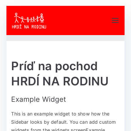
Hrdí na rodinu
Pre každého kto si stále myslí,
rovnako ako my, že otec a mama
nastálo sú to najlepšie pre deti!
Príď na pochod
HRDÍ NA RODINU
Example Widget
This is an example widget to show how the
Sidebar looks by default. You can add custom
widgets from the widgets screenExample