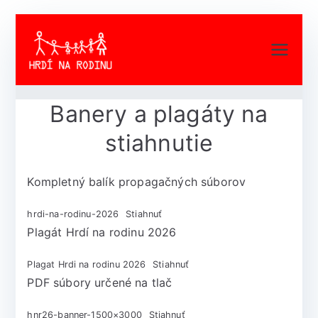
Hrdí na rodinu
Pre každého kto si stále myslí,
rovnako ako my, že otec a mama
nastálo sú to najlepšie pre deti!
Banery a plagáty na
stiahnutie
Kompletný balík propagačných súborov
hrdi-na-rodinu-2026
Stiahnuť
Plagát Hrdí na rodinu 2026
Plagat Hrdi na rodinu 2026
Stiahnuť
PDF súbory určené na tlač
hnr26-banner-1500×3000
Stiahnuť